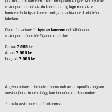
just din Opels kamrem. I kamremspaketet ingår även byte av
vattenpumpen, så att du kan känna dig lugn med att vi
hanterar hela bytet korrekt enligt instruktioner direkt från
fabriken.
byte av kamrem
Opels fastpriser för
och tillhörande
vattenpump finns för följande modeller:
7 995 kr
Corsa:
7 995 kr
Astra:
7 995 kr
Insignia:
Angivna priser är inklusive moms och avser specifikt angiven
servicetjänst. Andra tillägg kan innebära merkostnader.
*Lokala avvikelser kan förekomma.