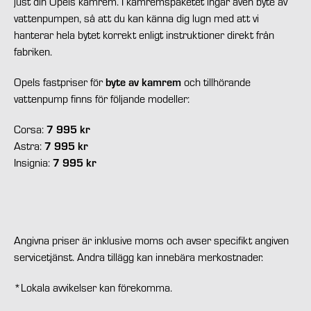
just din Opels kamrem. I kamremspaketet ingår även byte av
vattenpumpen, så att du kan känna dig lugn med att vi
hanterar hela bytet korrekt enligt instruktioner direkt från
fabriken.
Opels fastpriser för
byte av kamrem
och tillhörande
vattenpump finns för följande modeller:
Corsa:
7 995 kr
Astra:
7 995 kr
Insignia:
7 995 kr
Angivna priser är inklusive moms och avser specifikt angiven
servicetjänst. Andra tillägg kan innebära merkostnader.
*Lokala avvikelser kan förekomma.